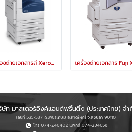
เครื่องถ่ายเอกสารสี Xerox7120/7125
ิษัท มาสเตอร์อิงค์แอนด์พริ้นติ้ง (ประเทศไทย) จำ
เลขที่ 535-537 ถ.เพชรเกษม อ.หาดใหญ่ จ.สงขลา 90110
โทร 074-246402 แฟกซ์ 074-234658