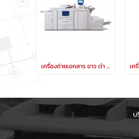
เครื่องถ่ายเอกสาร ขาว ดำ FUJI XEROX WC4112/4127
บร