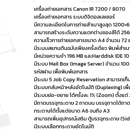
เครื่องถ่ายเอกสาร Canon IR 7200 / 8070
เครื่องถ่ายเอกสาร ระบบดิจิตอลเลเซอร์
มีความละเอียดในการถ่ายสำเนาสูงสุด 1200×
สามารถสร้างระดับความแตกต่างของสีได้ 256
ความเร็วการถ่ายเอกสารขนาด A4 จำนวน 72 แผ
มีระบบสแกนต้นฉบับเพียงครั้งเดียว พิมพ์สำเ
มีหน่วยความจำ 196 MB และHarddisk IDE 10
มีระบบ Mail Box (Image Server) จำนวน 100
รหัสผ่าน เพื่อพิมพ์เอกสาร
มีระบบ 5 Job Copy Reservation สามารถเก็บ
มีระบบกลับหน้าหลังอัตโนมัติ (Duplexing) เพื่
มีระบบย่อ-ขยาย ได้ครั้งละ 1% (Zoom) ตั้งแ
มีถาดบรรจุกระดาษ 2 ถาดบน บรรจุถาดได้ถาดล
กระดาษได้ตั้งแต่ขนาด A6 จนถึง A3
สามารถเพิ่มอุปกรณ์เสริม ตู้บรรจุกระดาษ (Si
มีระบบเลือกกระดาษอัตโนมัติ