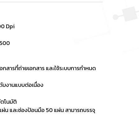
00 Dpi
8500
งเอกสารที่ถ่ายเอกสาร และใช้ระบบการกำหนด
ดับงานแบบต่อเนื่อง
ตโนมัติ
ผ่น และช่องป้อนมือ 50 แผ่น สามารถบรรจุ