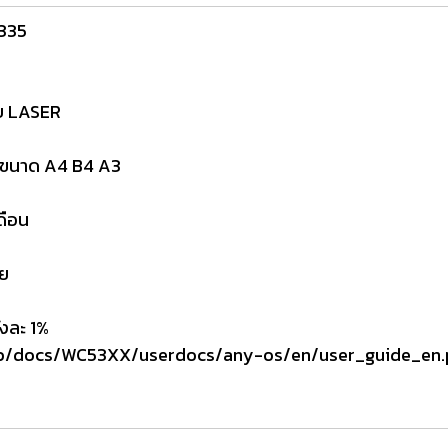
5335
บบ LASER
ที่ขนาด A4 B4 A3
ดือน
าย
้งละ 1%
ub/docs/WC53XX/userdocs/any-os/en/user_guide_en.