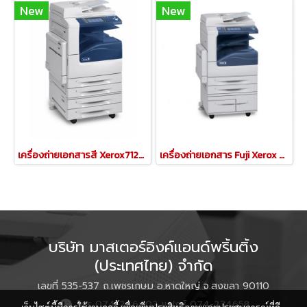
New
New
เครื่องถ่ายเอกสารสี Xerox7120/7125
เครื่องถ่ายเอกสาร Fuji Xerox 5325/5330/5335
บริษัท มาสเตอร์อิงค์แอนด์พริ้นติ้ง
(ประเทศไทย) จำกัด
เลขที่ 535-537 ถ.เพชรเกษม อ.หาดใหญ่ จ.สงขลา 90110
โทร 074-246402 แฟกซ์ 074-234658