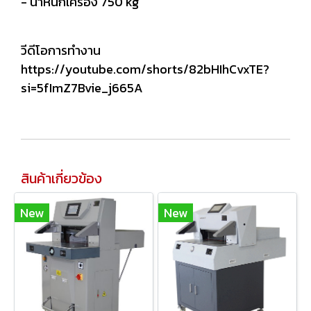
- น้ำหนักเครื่อง 750 kg
วีดีโอการทำงาน
https://youtube.com/shorts/82bHIhCvxTE?
si=5fImZ7Bvie_j665A
สินค้าเกี่ยวข้อง
New
New